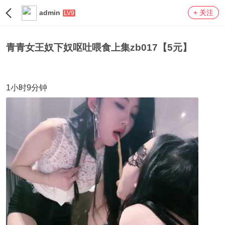
admin
+ 关注
LV9
青青女王奴下奴呕吐喂食上集zb017【5元】
1小时9分钟