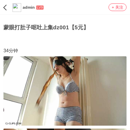
admin
+ 关注
LV9
蒙眼打肚子呕吐上集dz001【5元】
34分钟