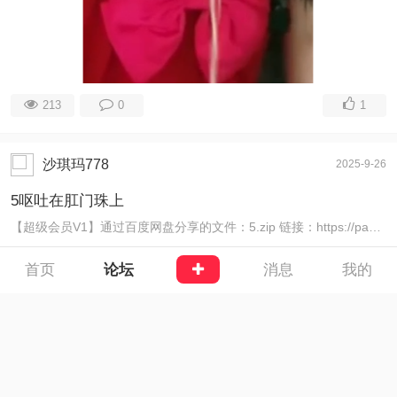
213
0
1
沙琪玛778
2025-9-26
5呕吐在肛门珠上
【超级会员V1】通过百度网盘分享的文件：5.zip 链接：https://pan.baidu.com/s/1aAGvr2KjMyYUDNRL-nBiMg 提取码 ...
首页
论坛
消息
我的