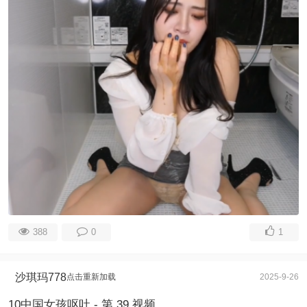
388
0
1
沙琪玛778
点击重新加载
2025-9-26
10中国女孩呕吐 - 第 39 视频