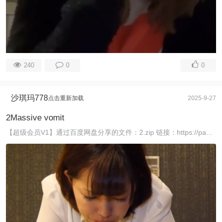
240
0
0
沙琪玛778
点击重新加载
2025-9-27
2Massive vomit
【超级会员V1】通过百度网盘分享的文件：2.zip 链接：https://pan.baidu.com/s/1FQFOXbzCXf_eaS-yOwIYVg 提取码 ...