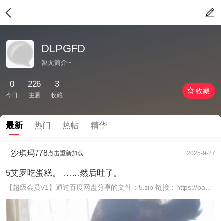
DLPGFD
暂无简介~
0
226
3
收藏
今日
主题
收藏
最新
热门
热帖
精华
沙琪玛778
点击重新加载
2025-9-27
5艾罗吃蛋糕。 ……然后吐了。
【超级会员V1】通过百度网盘分享的文件：5.zip 链接：https://pan.baidu.com/s/1Vnz_u4in2BE88D1sLWQ13w 提取码 ...