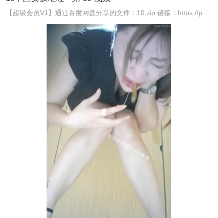
【超级会员V1】通过百度网盘分享的文件：10.zip 链接：https://pan.baidu.com/s/1XCTkEDMyQsHlNXsQX5aHnA 提取 ...