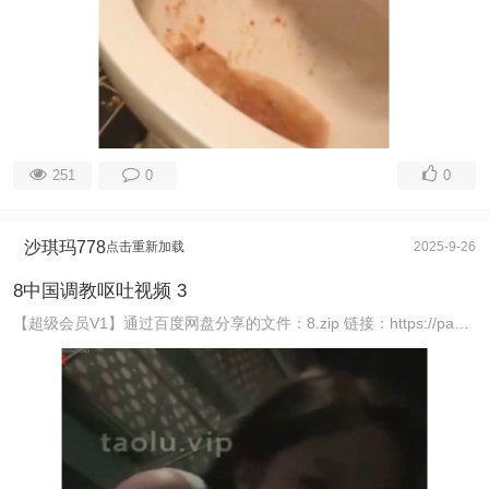
251
0
0
沙琪玛778
点击重新加载
2025-9-26
8中国调教呕吐视频 3
【超级会员V1】通过百度网盘分享的文件：8.zip 链接：https://pan.baidu.com/s/18ehWGU3nG1pw669Rwvch4A 提取码： ...