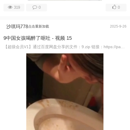
319
0
0
沙琪玛778
点击重新加载
2025-9-26
9中国女孩喝醉了呕吐 - 视频 15
【超级会员V1】通过百度网盘分享的文件：9.zip 链接：https://pan.baidu.com/s/1E88ibcnkGzHzWPIvobrhCA 提取码 ...