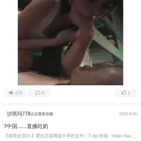
273
0
1
沙琪玛778
点击重新加载
2025-9-26
7中国......直播吐奶
【超级会员V1】通过百度网盘分享的文件：7.zip 链接：https://pan.baidu.com/s/11EyE3hLeY6mnQlLeBi57dA 提取码： ...