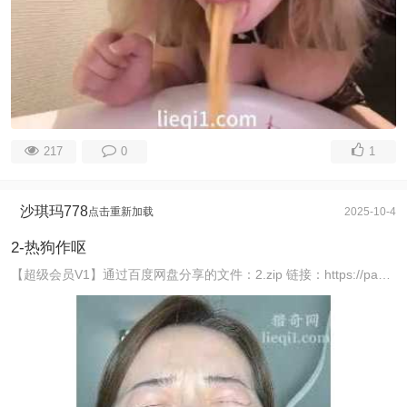
217
0
1
沙琪玛778
点击重新加载
2025-10-4
2-热狗作呕
【超级会员V1】通过百度网盘分享的文件：2.zip 链接：https://pan.baidu.com/s/14xsDVtqn3WUGrcciaelCDA 提取码 ...