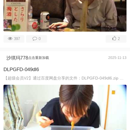
397
0
2
沙琪玛778
点击重新加载
2025-11-13
DLPGFD-049dl6
【超级会员V2】通过百度网盘分享的文件：DLPGFD-049dl6.zip 链接：https://pan.baidu.com/s/1jGLtfiTatno2dXm2n1 ...