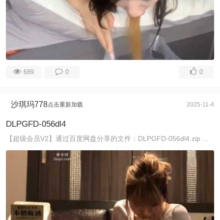
689
0
0
沙琪玛778
点击重新加载
2025-11-4
DLPGFD-056dl4
【超级会员V2】通过百度网盘分享的文件：DLPGFD-056dl4.zip 链接：https://pan.baidu.com/s/18wGh9MjQA-TKBDZZAQzY ...