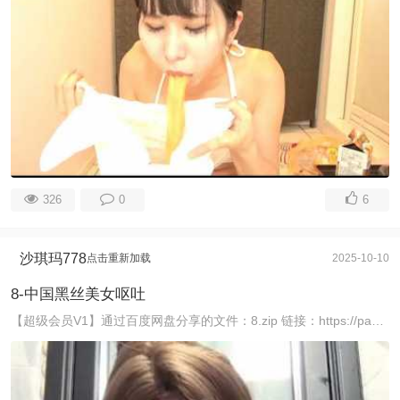
326
0
6
沙琪玛778
点击重新加载
2025-10-10
8-中国黑丝美女呕吐
【超级会员V1】通过百度网盘分享的文件：8.zip 链接：https://pan.baidu.com/s/1XlSgKVhHYOE2W-Bu6m7-9A 提取码：6 ...