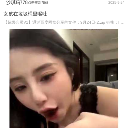
沙琪玛778
点击重新加载
2025-9-24
女孩在垃圾桶里呕吐
【超级会员V1】通过百度网盘分享的文件：9月24日-2.zip 链接：https://pan.baidu.com/s/1DUYHRQPoceFKT_XlWoya_g ...