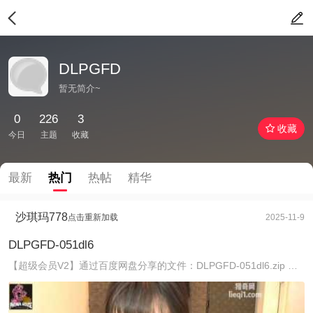
DLPGFD
暂无简介~
0
226
3
收藏
今日
主题
收藏
最新
热门
热帖
精华
沙琪玛778
点击重新加载
2025-11-9
DLPGFD-051dl6
【超级会员V2】通过百度网盘分享的文件：DLPGFD-051dl6.zip 链接：https://pan.baidu.com/s/1x8aSFA8MOCYDYi_fXzmch ...