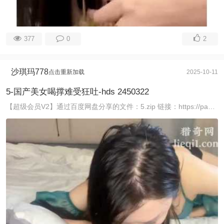
377
0
2
沙琪玛778
点击重新加载
2025-10-11
5-国产美女喝撑难受狂吐-hds 2450322
【超级会员V2】通过百度网盘分享的文件：5.zip 链接：https://pan.baidu.com/s/1yOhX_Vg_9ghRFIheuOV9Eg 提取码：f ...